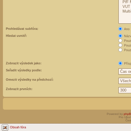
Prohledávat subfóra:
Ano
Hledat uvnitř:
Názvy
Pouz
Pouz
Pouze
Zobrazit výsledek jako:
Přís
Seřadit výsledky podle:
Omezit výsledky na předchozí:
Zobrazit prvních:
Powered by
php
Pro Ubun
Čes
Obsah fóra