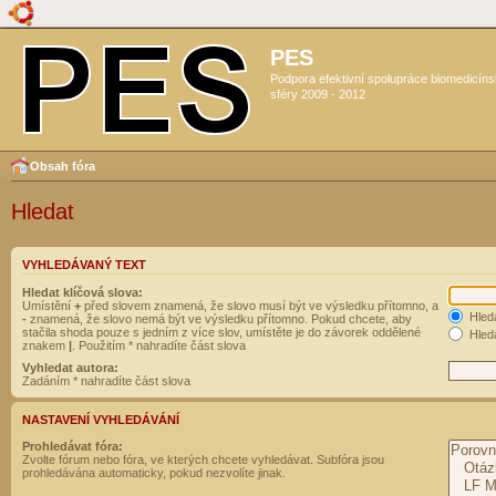
PES
Podpora efektivní spolupráce biomedicín
sféry 2009 - 2012
Obsah fóra
Hledat
VYHLEDÁVANÝ TEXT
Hledat klíčová slova:
Umístění
+
před slovem znamená, že slovo musí být ve výsledku přítomno, a
Hled
-
znamená, že slovo nemá být ve výsledku přítomno. Pokud chcete, aby
stačila shoda pouze s jedním z více slov, umístěte je do závorek oddělené
Hleda
znakem
|
. Použitím * nahradíte část slova
Vyhledat autora:
Zadáním * nahradíte část slova
NASTAVENÍ VYHLEDÁVÁNÍ
Prohledávat fóra:
Zvolte fórum nebo fóra, ve kterých chcete vyhledávat. Subfóra jsou
prohledávána automaticky, pokud nezvolíte jinak.