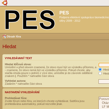
PES
Podpora efektivní spolupráce biomedicín
sféry 2009 - 2012
Obsah fóra
Hledat
VYHLEDÁVANÝ TEXT
Hledat klíčová slova:
Umístění
+
před slovem znamená, že slovo musí být ve výsledku přítomno, a
Hled
-
znamená, že slovo nemá být ve výsledku přítomno. Pokud chcete, aby
stačila shoda pouze s jedním z více slov, umístěte je do závorek oddělené
Hleda
znakem
|
. Použitím * nahradíte část slova
Vyhledat autora:
Zadáním * nahradíte část slova
NASTAVENÍ VYHLEDÁVÁNÍ
Prohledávat fóra:
Zvolte fórum nebo fóra, ve kterých chcete vyhledávat. Subfóra jsou
prohledávána automaticky, pokud nezvolíte jinak.