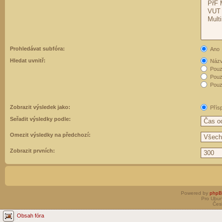
Prohledávat subfóra:
Ano
Hledat uvnitř:
Názvy
Pouz
Pouz
Pouze
Zobrazit výsledek jako:
Přís
Seřadit výsledky podle:
Omezit výsledky na předchozí:
Zobrazit prvních:
Powered by
php
Pro Ubun
Čes
Obsah fóra