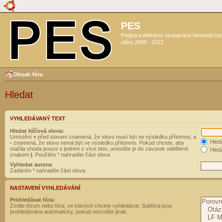
PES
Podpora efektivní spolupráce biomedicín
sféry 2009 - 2012
Obsah fóra
Hledat
VYHLEDÁVANÝ TEXT
Hledat klíčová slova:
Umístění
+
před slovem znamená, že slovo musí být ve výsledku přítomno, a
Hled
-
znamená, že slovo nemá být ve výsledku přítomno. Pokud chcete, aby
stačila shoda pouze s jedním z více slov, umístěte je do závorek oddělené
Hleda
znakem
|
. Použitím * nahradíte část slova
Vyhledat autora:
Zadáním * nahradíte část slova
NASTAVENÍ VYHLEDÁVÁNÍ
Prohledávat fóra:
Zvolte fórum nebo fóra, ve kterých chcete vyhledávat. Subfóra jsou
prohledávána automaticky, pokud nezvolíte jinak.