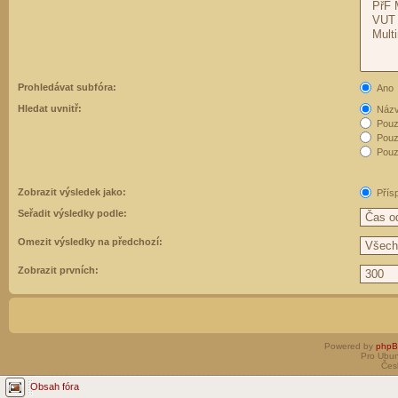
Prohledávat subfóra:
Ano
Hledat uvnitř:
Názvy
Pouz
Pouz
Pouze
Zobrazit výsledek jako:
Přís
Seřadit výsledky podle:
Omezit výsledky na předchozí:
Zobrazit prvních:
Powered by
php
Pro Ubun
Čes
Obsah fóra