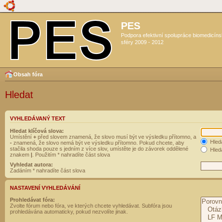
PES
Podpora efektivní spolupráce biomedicín
sféry 2009 - 2012
Obsah fóra
Hledat
VYHLEDÁVANÝ TEXT
Hledat klíčová slova:
Umístění
+
před slovem znamená, že slovo musí být ve výsledku přítomno, a
Hled
-
znamená, že slovo nemá být ve výsledku přítomno. Pokud chcete, aby
stačila shoda pouze s jedním z více slov, umístěte je do závorek oddělené
Hleda
znakem
|
. Použitím * nahradíte část slova
Vyhledat autora:
Zadáním * nahradíte část slova
NASTAVENÍ VYHLEDÁVÁNÍ
Prohledávat fóra:
Zvolte fórum nebo fóra, ve kterých chcete vyhledávat. Subfóra jsou
prohledávána automaticky, pokud nezvolíte jinak.