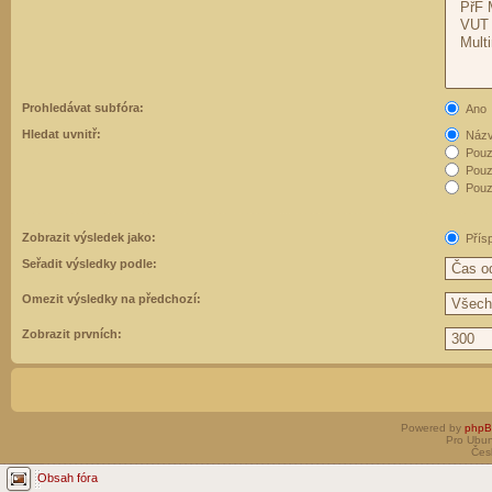
Prohledávat subfóra:
Ano
Hledat uvnitř:
Názvy
Pouz
Pouz
Pouze
Zobrazit výsledek jako:
Přís
Seřadit výsledky podle:
Omezit výsledky na předchozí:
Zobrazit prvních:
Powered by
php
Pro Ubun
Čes
Obsah fóra