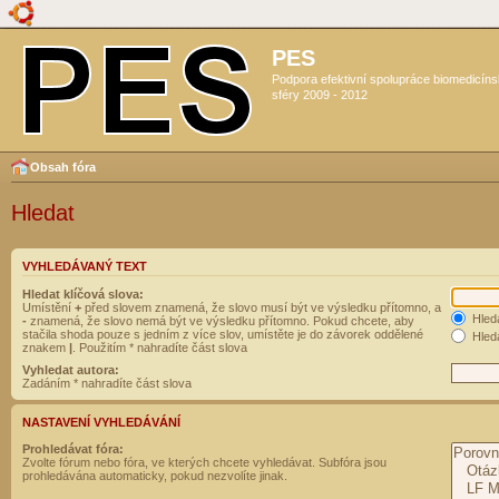
PES
Podpora efektivní spolupráce biomedicín
sféry 2009 - 2012
Obsah fóra
Hledat
VYHLEDÁVANÝ TEXT
Hledat klíčová slova:
Umístění
+
před slovem znamená, že slovo musí být ve výsledku přítomno, a
Hled
-
znamená, že slovo nemá být ve výsledku přítomno. Pokud chcete, aby
stačila shoda pouze s jedním z více slov, umístěte je do závorek oddělené
Hleda
znakem
|
. Použitím * nahradíte část slova
Vyhledat autora:
Zadáním * nahradíte část slova
NASTAVENÍ VYHLEDÁVÁNÍ
Prohledávat fóra:
Zvolte fórum nebo fóra, ve kterých chcete vyhledávat. Subfóra jsou
prohledávána automaticky, pokud nezvolíte jinak.