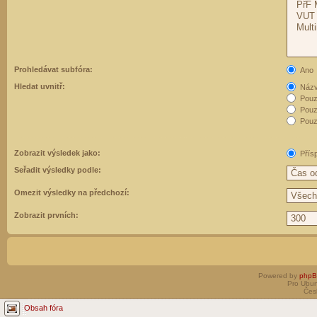
Prohledávat subfóra:
Ano
Hledat uvnitř:
Názvy
Pouz
Pouz
Pouze
Zobrazit výsledek jako:
Přís
Seřadit výsledky podle:
Omezit výsledky na předchozí:
Zobrazit prvních:
Powered by
php
Pro Ubun
Čes
Obsah fóra