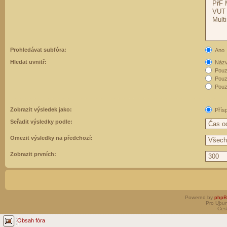
Prohledávat subfóra:
Ano
Hledat uvnitř:
Názvy
Pouz
Pouz
Pouze
Zobrazit výsledek jako:
Přís
Seřadit výsledky podle:
Omezit výsledky na předchozí:
Zobrazit prvních:
Powered by
php
Pro Ubun
Čes
Obsah fóra