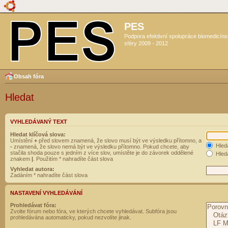
PES
Podpora efektivní spolupráce biomedicín
sféry 2009 - 2012
Obsah fóra
Hledat
VYHLEDÁVANÝ TEXT
Hledat klíčová slova:
Umístění
+
před slovem znamená, že slovo musí být ve výsledku přítomno, a
Hled
-
znamená, že slovo nemá být ve výsledku přítomno. Pokud chcete, aby
stačila shoda pouze s jedním z více slov, umístěte je do závorek oddělené
Hleda
znakem
|
. Použitím * nahradíte část slova
Vyhledat autora:
Zadáním * nahradíte část slova
NASTAVENÍ VYHLEDÁVÁNÍ
Prohledávat fóra:
Zvolte fórum nebo fóra, ve kterých chcete vyhledávat. Subfóra jsou
prohledávána automaticky, pokud nezvolíte jinak.