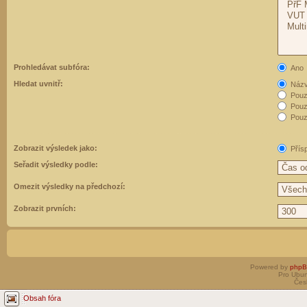
Prohledávat subfóra:
Ano
Hledat uvnitř:
Názvy
Pouz
Pouz
Pouze
Zobrazit výsledek jako:
Přís
Seřadit výsledky podle:
Omezit výsledky na předchozí:
Zobrazit prvních:
Powered by
php
Pro Ubun
Čes
Obsah fóra