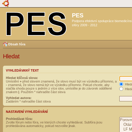
PES
Podpora efektivní spolupráce biomedicín
sféry 2009 - 2012
Obsah fóra
Hledat
VYHLEDÁVANÝ TEXT
Hledat klíčová slova:
Umístění
+
před slovem znamená, že slovo musí být ve výsledku přítomno, a
Hled
-
znamená, že slovo nemá být ve výsledku přítomno. Pokud chcete, aby
stačila shoda pouze s jedním z více slov, umístěte je do závorek oddělené
Hleda
znakem
|
. Použitím * nahradíte část slova
Vyhledat autora:
Zadáním * nahradíte část slova
NASTAVENÍ VYHLEDÁVÁNÍ
Prohledávat fóra:
Zvolte fórum nebo fóra, ve kterých chcete vyhledávat. Subfóra jsou
prohledávána automaticky, pokud nezvolíte jinak.