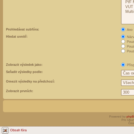
Prohledávat subfóra:
Ano
Hledat uvnitř:
Názvy
Pouz
Pouz
Pouze
Zobrazit výsledek jako:
Přís
Seřadit výsledky podle:
Omezit výsledky na předchozí:
Zobrazit prvních:
Powered by
php
Pro Ubun
Čes
Obsah fóra