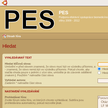
PES
Podpora efektivní spolupráce biomedicín
sféry 2009 - 2012
Obsah fóra
Hledat
VYHLEDÁVANÝ TEXT
Hledat klíčová slova:
Umístění
+
před slovem znamená, že slovo musí být ve výsledku přítomno, a
Hled
-
znamená, že slovo nemá být ve výsledku přítomno. Pokud chcete, aby
stačila shoda pouze s jedním z více slov, umístěte je do závorek oddělené
Hleda
znakem
|
. Použitím * nahradíte část slova
Vyhledat autora:
Zadáním * nahradíte část slova
NASTAVENÍ VYHLEDÁVÁNÍ
Prohledávat fóra:
Zvolte fórum nebo fóra, ve kterých chcete vyhledávat. Subfóra jsou
prohledávána automaticky, pokud nezvolíte jinak.