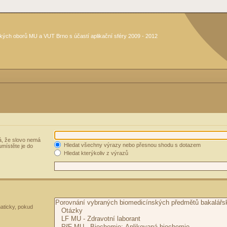
kých oborů MU a VUT Brno s účastí aplikační sféry 2009 - 2012
, že slovo nemá
Hledat všechny výrazy nebo přesnou shodu s dotazem
umístěte je do
Hledat kterýkoliv z výrazů
aticky, pokud