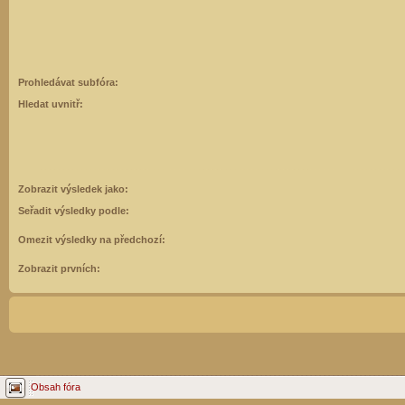
Prohledávat subfóra:
Hledat uvnitř:
Zobrazit výsledek jako:
Seřadit výsledky podle:
Omezit výsledky na předchozí:
Zobrazit prvních:
Obsah fóra