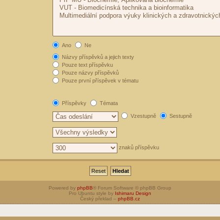
Ano
Ne
Názvy příspěvků a jejich texty
Pouze text příspěvku
Pouze názvy příspěvků
Pouze první příspěvek v tématu
Příspěvky
Témata
Vzestupně
Sestupně
znaků příspěvku
Powered by
phpBB
® Forum Software © phpBB Group
Pro Ubuntu style by
Ishimaru Design
Český překlad –
phpBB.cz