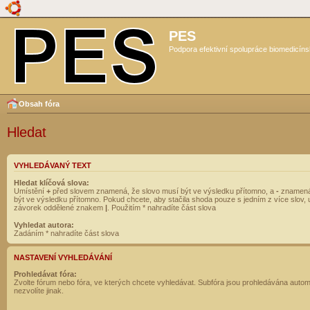
PES
Podpora efektivní spolupráce biomedicíns
Obsah fóra
Hledat
VYHLEDÁVANÝ TEXT
Hledat klíčová slova:
Umístění
+
před slovem znamená, že slovo musí být ve výsledku přítomno, a
-
znamená
být ve výsledku přítomno. Pokud chcete, aby stačila shoda pouze s jedním z více slov, 
závorek oddělené znakem
|
. Použitím * nahradíte část slova
Vyhledat autora:
Zadáním * nahradíte část slova
NASTAVENÍ VYHLEDÁVÁNÍ
Prohledávat fóra:
Zvolte fórum nebo fóra, ve kterých chcete vyhledávat. Subfóra jsou prohledávána autom
nezvolíte jinak.