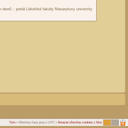
Tým
• Všechny časy jsou v UTC •
Smazat všechny cookies z fóra