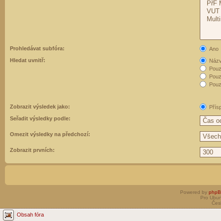
Prohledávat subfóra:
Ano
Hledat uvnitř:
Názvy
Pouz
Pouz
Pouze
Zobrazit výsledek jako:
Přís
Seřadit výsledky podle:
Omezit výsledky na předchozí:
Zobrazit prvních:
Powered by
php
Pro Ubun
Čes
Obsah fóra