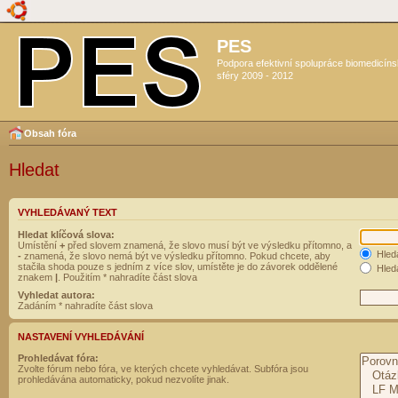
PES
Podpora efektivní spolupráce biomedicín
sféry 2009 - 2012
Obsah fóra
Hledat
VYHLEDÁVANÝ TEXT
Hledat klíčová slova:
Umístění
+
před slovem znamená, že slovo musí být ve výsledku přítomno, a
Hled
-
znamená, že slovo nemá být ve výsledku přítomno. Pokud chcete, aby
stačila shoda pouze s jedním z více slov, umístěte je do závorek oddělené
Hleda
znakem
|
. Použitím * nahradíte část slova
Vyhledat autora:
Zadáním * nahradíte část slova
NASTAVENÍ VYHLEDÁVÁNÍ
Prohledávat fóra:
Zvolte fórum nebo fóra, ve kterých chcete vyhledávat. Subfóra jsou
prohledávána automaticky, pokud nezvolíte jinak.