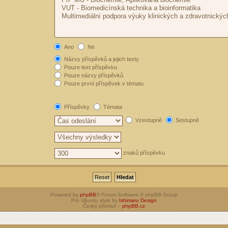
Ano
Ne
Názvy příspěvků a jejich texty
Pouze text příspěvku
Pouze názvy příspěvků
Pouze první příspěvek v tématu
Příspěvky
Témata
Vzestupně
Sestupně
znaků příspěvku
Powered by
phpBB
® Forum Software © phpBB Group
Pro Ubuntu style by
Ishimaru Design
Český překlad –
phpBB.cz