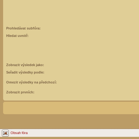
Prohledávat subfóra:
Hledat uvnitř:
Zobrazit výsledek jako:
Seřadit výsledky podle:
Omezit výsledky na předchozí:
Zobrazit prvních:
Obsah fóra