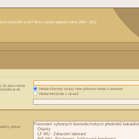
kých oborů MU a VUT Brno s účastí aplikační sféry 2009 - 2012
, že slovo nemá
Hledat všechny výrazy nebo přesnou shodu s dotazem
umístěte je do
Hledat kterýkoliv z výrazů
aticky, pokud