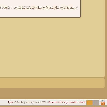
Tým
• Všechny časy jsou v UTC •
Smazat všechny cookies z fóra