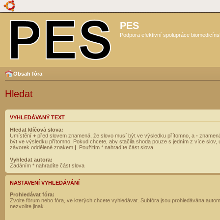
PES
Podpora efektivní spolupráce biomedicíns
Obsah fóra
Hledat
VYHLEDÁVANÝ TEXT
Hledat klíčová slova:
Umístění
+
před slovem znamená, že slovo musí být ve výsledku přítomno, a
-
znamená
být ve výsledku přítomno. Pokud chcete, aby stačila shoda pouze s jedním z více slov, 
závorek oddělené znakem
|
. Použitím * nahradíte část slova
Vyhledat autora:
Zadáním * nahradíte část slova
NASTAVENÍ VYHLEDÁVÁNÍ
Prohledávat fóra:
Zvolte fórum nebo fóra, ve kterých chcete vyhledávat. Subfóra jsou prohledávána autom
nezvolíte jinak.