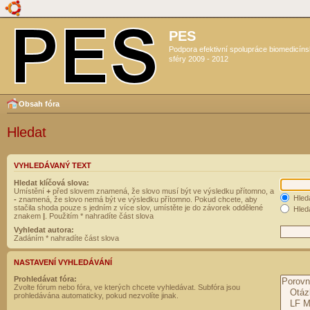
PES
Podpora efektivní spolupráce biomedicín
sféry 2009 - 2012
Obsah fóra
Hledat
VYHLEDÁVANÝ TEXT
Hledat klíčová slova:
Umístění
+
před slovem znamená, že slovo musí být ve výsledku přítomno, a
Hled
-
znamená, že slovo nemá být ve výsledku přítomno. Pokud chcete, aby
stačila shoda pouze s jedním z více slov, umístěte je do závorek oddělené
Hleda
znakem
|
. Použitím * nahradíte část slova
Vyhledat autora:
Zadáním * nahradíte část slova
NASTAVENÍ VYHLEDÁVÁNÍ
Prohledávat fóra:
Zvolte fórum nebo fóra, ve kterých chcete vyhledávat. Subfóra jsou
prohledávána automaticky, pokud nezvolíte jinak.