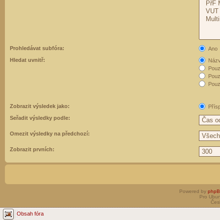
Prohledávat subfóra:
Ano
Hledat uvnitř:
Názvy
Pouz
Pouz
Pouze
Zobrazit výsledek jako:
Přís
Seřadit výsledky podle:
Omezit výsledky na předchozí:
Zobrazit prvních:
Powered by
php
Pro Ubun
Čes
Obsah fóra