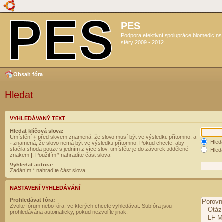
PES
Podpora efektivní spolupráce biomedicín
sféry 2009 - 2012
Obsah fóra
Hledat
VYHLEDÁVANÝ TEXT
Hledat klíčová slova:
Umístění
+
před slovem znamená, že slovo musí být ve výsledku přítomno, a
Hled
-
znamená, že slovo nemá být ve výsledku přítomno. Pokud chcete, aby
stačila shoda pouze s jedním z více slov, umístěte je do závorek oddělené
Hleda
znakem
|
. Použitím * nahradíte část slova
Vyhledat autora:
Zadáním * nahradíte část slova
NASTAVENÍ VYHLEDÁVÁNÍ
Prohledávat fóra:
Zvolte fórum nebo fóra, ve kterých chcete vyhledávat. Subfóra jsou
prohledávána automaticky, pokud nezvolíte jinak.