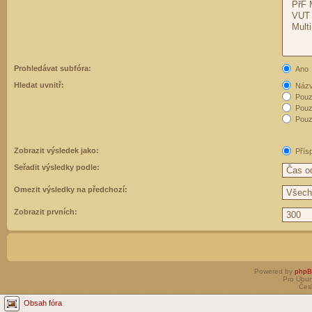
Prohledávat subfóra:
Ano
Hledat uvnitř:
Názvy
Pouz
Pouz
Pouze
Zobrazit výsledek jako:
Přís
Seřadit výsledky podle:
Omezit výsledky na předchozí:
Zobrazit prvních:
Powered by
php
Pro Ubun
Čes
Obsah fóra