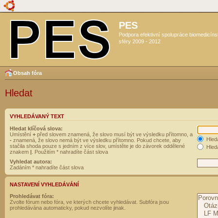
PES
Podpora efektivní spolupráce biomedicín
sféry 2009 - 2012
Obsah fóra
Hledat
VYHLEDÁVANÝ TEXT
Hledat klíčová slova:
Umístění
+
před slovem znamená, že slovo musí být ve výsledku přítomno, a
Hled
-
znamená, že slovo nemá být ve výsledku přítomno. Pokud chcete, aby
stačila shoda pouze s jedním z více slov, umístěte je do závorek oddělené
Hleda
znakem
|
. Použitím * nahradíte část slova
Vyhledat autora:
Zadáním * nahradíte část slova
NASTAVENÍ VYHLEDÁVÁNÍ
Prohledávat fóra:
Zvolte fórum nebo fóra, ve kterých chcete vyhledávat. Subfóra jsou
prohledávána automaticky, pokud nezvolíte jinak.