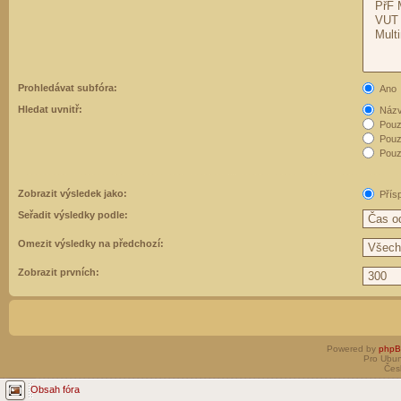
Prohledávat subfóra:
Ano
Hledat uvnitř:
Názvy
Pouz
Pouz
Pouze
Zobrazit výsledek jako:
Přís
Seřadit výsledky podle:
Omezit výsledky na předchozí:
Zobrazit prvních:
Powered by
php
Pro Ubun
Čes
Obsah fóra