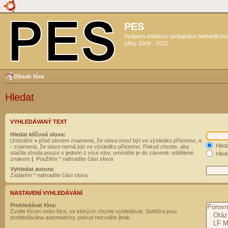
PES
Podpora efektivní spolupráce biomedicín
sféry 2009 - 2012
Obsah fóra
Hledat
VYHLEDÁVANÝ TEXT
Hledat klíčová slova:
Umístění
+
před slovem znamená, že slovo musí být ve výsledku přítomno, a
Hled
-
znamená, že slovo nemá být ve výsledku přítomno. Pokud chcete, aby
stačila shoda pouze s jedním z více slov, umístěte je do závorek oddělené
Hleda
znakem
|
. Použitím * nahradíte část slova
Vyhledat autora:
Zadáním * nahradíte část slova
NASTAVENÍ VYHLEDÁVÁNÍ
Prohledávat fóra:
Zvolte fórum nebo fóra, ve kterých chcete vyhledávat. Subfóra jsou
prohledávána automaticky, pokud nezvolíte jinak.