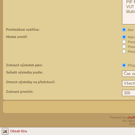
Prohledávat subfóra:
Ano
Hledat uvnitř:
Názvy
Pouz
Pouz
Pouze
Zobrazit výsledek jako:
Přís
Seřadit výsledky podle:
Omezit výsledky na předchozí:
Zobrazit prvních:
Powered by
php
Pro Ubun
Čes
Obsah fóra