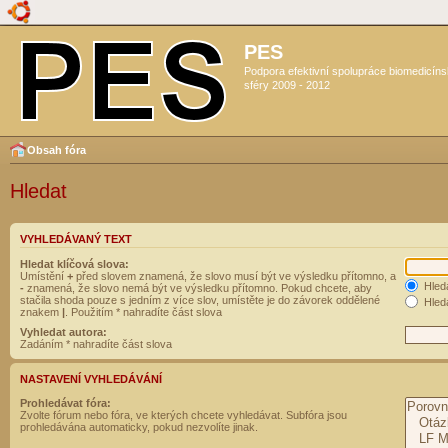
PES
Podpora efektivní spolupráce biomedicín
sféry 2009 - 2012
Obsah fóra
Hledat
VYHLEDÁVANÝ TEXT
Hledat klíčová slova:
Umístění
+
před slovem znamená, že slovo musí být ve výsledku přítomno, a
Hled
-
znamená, že slovo nemá být ve výsledku přítomno. Pokud chcete, aby
stačila shoda pouze s jedním z více slov, umístěte je do závorek oddělené
Hleda
znakem
|
. Použitím * nahradíte část slova
Vyhledat autora:
Zadáním * nahradíte část slova
NASTAVENÍ VYHLEDÁVÁNÍ
Prohledávat fóra:
Zvolte fórum nebo fóra, ve kterých chcete vyhledávat. Subfóra jsou
prohledávána automaticky, pokud nezvolíte jinak.