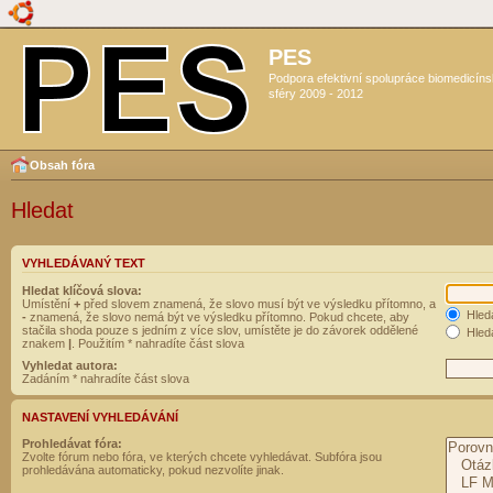
PES
Podpora efektivní spolupráce biomedicín
sféry 2009 - 2012
Obsah fóra
Hledat
VYHLEDÁVANÝ TEXT
Hledat klíčová slova:
Umístění
+
před slovem znamená, že slovo musí být ve výsledku přítomno, a
Hled
-
znamená, že slovo nemá být ve výsledku přítomno. Pokud chcete, aby
stačila shoda pouze s jedním z více slov, umístěte je do závorek oddělené
Hleda
znakem
|
. Použitím * nahradíte část slova
Vyhledat autora:
Zadáním * nahradíte část slova
NASTAVENÍ VYHLEDÁVÁNÍ
Prohledávat fóra:
Zvolte fórum nebo fóra, ve kterých chcete vyhledávat. Subfóra jsou
prohledávána automaticky, pokud nezvolíte jinak.