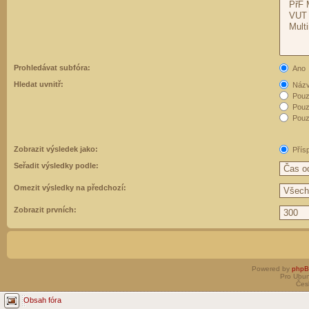
Prohledávat subfóra:
Ano
Hledat uvnitř:
Názvy
Pouz
Pouz
Pouze
Zobrazit výsledek jako:
Přís
Seřadit výsledky podle:
Omezit výsledky na předchozí:
Zobrazit prvních:
Powered by
php
Pro Ubun
Čes
Obsah fóra