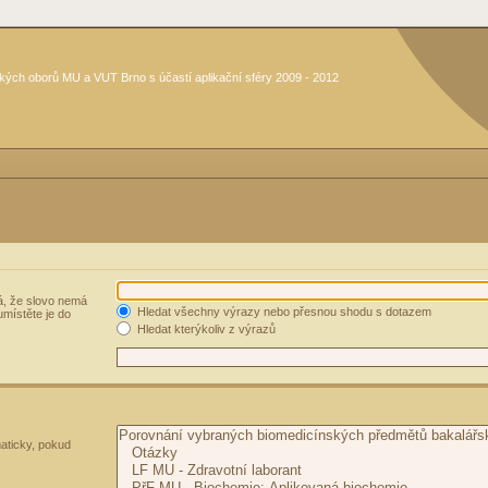
kých oborů MU a VUT Brno s účastí aplikační sféry 2009 - 2012
, že slovo nemá
Hledat všechny výrazy nebo přesnou shodu s dotazem
umístěte je do
Hledat kterýkoliv z výrazů
aticky, pokud