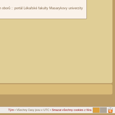
Tým
• Všechny časy jsou v UTC •
Smazat všechny cookies z fóra