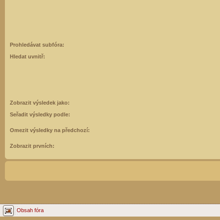
Prohledávat subfóra:
Hledat uvnitř:
Zobrazit výsledek jako:
Seřadit výsledky podle:
Omezit výsledky na předchozí:
Zobrazit prvních:
Obsah fóra