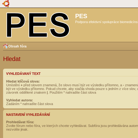
PES
Podpora efektivní spolupráce biomedicíns
Obsah fóra
Hledat
VYHLEDÁVANÝ TEXT
Hledat klíčová slova:
Umístění
+
před slovem znamená, že slovo musí být ve výsledku přítomno, a
-
znamená
být ve výsledku přítomno. Pokud chcete, aby stačila shoda pouze s jedním z více slov, 
závorek oddělené znakem
|
. Použitím * nahradíte část slova
Vyhledat autora:
Zadáním * nahradíte část slova
NASTAVENÍ VYHLEDÁVÁNÍ
Prohledávat fóra:
Zvolte fórum nebo fóra, ve kterých chcete vyhledávat. Subfóra jsou prohledávána autom
nezvolíte jinak.