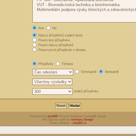
Ano
Ne
Názvy příspěvků a jejich texty
Pouze text příspěvku
Pouze názvy příspěvků
Pouze první příspěvek v tématu
Příspěvky
Témata
Vzestupně
Sestupně
znaků příspěvku
Powered by
phpBB
® Forum Software © phpBB Group
Pro Ubuntu style by
Ishimaru Design
Český překlad –
phpBB.cz