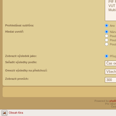
Prohledávat subfóra:
Ano
Hledat uvnitř:
Názvy
Pouz
Pouz
Pouze
Zobrazit výsledek jako:
Přís
Seřadit výsledky podle:
Omezit výsledky na předchozí:
Zobrazit prvních:
Powered by
php
Pro Ubun
Čes
Obsah fóra