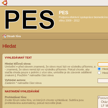
PES
Podpora efektivní spolupráce biomedicín
sféry 2009 - 2012
Obsah fóra
Hledat
VYHLEDÁVANÝ TEXT
Hledat klíčová slova:
Umístění
+
před slovem znamená, že slovo musí být ve výsledku přítomno, a
Hled
-
znamená, že slovo nemá být ve výsledku přítomno. Pokud chcete, aby
stačila shoda pouze s jedním z více slov, umístěte je do závorek oddělené
Hleda
znakem
|
. Použitím * nahradíte část slova
Vyhledat autora:
Zadáním * nahradíte část slova
NASTAVENÍ VYHLEDÁVÁNÍ
Prohledávat fóra:
Zvolte fórum nebo fóra, ve kterých chcete vyhledávat. Subfóra jsou
prohledávána automaticky, pokud nezvolíte jinak.