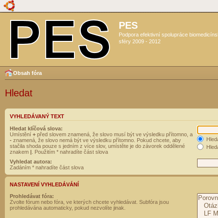
PES
Podpora efektivní spolupráce biomedicín
sféry 2009 - 2012
Obsah fóra
Hledat
VYHLEDÁVANÝ TEXT
Hledat klíčová slova:
Umístění
+
před slovem znamená, že slovo musí být ve výsledku přítomno, a
Hled
-
znamená, že slovo nemá být ve výsledku přítomno. Pokud chcete, aby
stačila shoda pouze s jedním z více slov, umístěte je do závorek oddělené
Hleda
znakem
|
. Použitím * nahradíte část slova
Vyhledat autora:
Zadáním * nahradíte část slova
NASTAVENÍ VYHLEDÁVÁNÍ
Prohledávat fóra:
Zvolte fórum nebo fóra, ve kterých chcete vyhledávat. Subfóra jsou
prohledávána automaticky, pokud nezvolíte jinak.