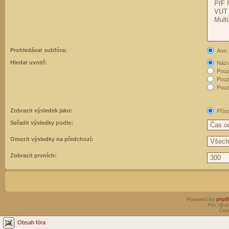
Prohledávat subfóra:
Ano
Hledat uvnitř:
Názvy
Pouz
Pouz
Pouze
Zobrazit výsledek jako:
Přís
Seřadit výsledky podle:
Omezit výsledky na předchozí:
Zobrazit prvních:
Powered by
php
Pro Ubun
Čes
Obsah fóra