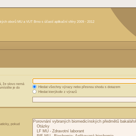
kých oborů MU a VUT Brno s účastí aplikační sféry 2009 - 2012
, že slovo nemá
Hledat všechny výrazy nebo přesnou shodu s dotazem
umístěte je do
Hledat kterýkoliv z výrazů
aticky, pokud