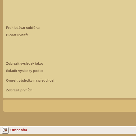
Prohledávat subfóra:
Hledat uvnitř:
Zobrazit výsledek jako:
Seřadit výsledky podle:
Omezit výsledky na předchozí:
Zobrazit prvních:
Obsah fóra