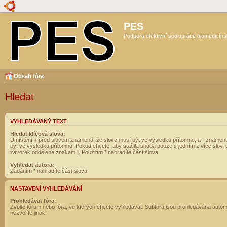
PES
Podpora efektivní spolupráce biomedicíns
Obsah fóra
Hledat
VYHLEDÁVANÝ TEXT
Hledat klíčová slova:
Umístění
+
před slovem znamená, že slovo musí být ve výsledku přítomno, a
-
znamená
být ve výsledku přítomno. Pokud chcete, aby stačila shoda pouze s jedním z více slov, 
závorek oddělené znakem
|
. Použitím * nahradíte část slova
Vyhledat autora:
Zadáním * nahradíte část slova
NASTAVENÍ VYHLEDÁVÁNÍ
Prohledávat fóra:
Zvolte fórum nebo fóra, ve kterých chcete vyhledávat. Subfóra jsou prohledávána autom
nezvolíte jinak.