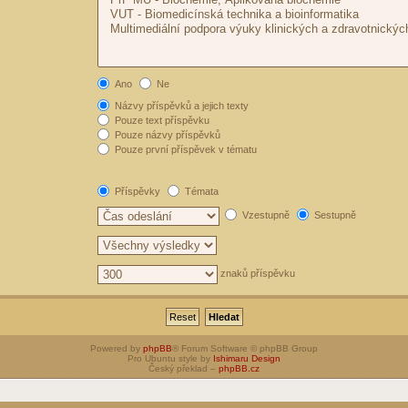
Ano
Ne
Názvy příspěvků a jejich texty
Pouze text příspěvku
Pouze názvy příspěvků
Pouze první příspěvek v tématu
Příspěvky
Témata
Vzestupně
Sestupně
znaků příspěvku
Powered by
phpBB
® Forum Software © phpBB Group
Pro Ubuntu style by
Ishimaru Design
Český překlad –
phpBB.cz