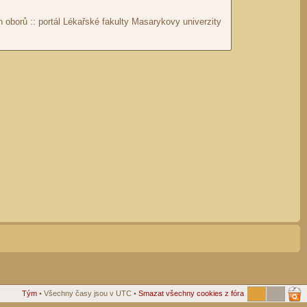
Tým
• Všechny časy jsou v UTC •
Smazat všechny cookies z fóra