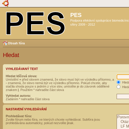
PES
Podpora efektivní spolupráce biomedicín
sféry 2009 - 2012
Obsah fóra
Hledat
VYHLEDÁVANÝ TEXT
Hledat klíčová slova:
Umístění
+
před slovem znamená, že slovo musí být ve výsledku přítomno, a
Hled
-
znamená, že slovo nemá být ve výsledku přítomno. Pokud chcete, aby
stačila shoda pouze s jedním z více slov, umístěte je do závorek oddělené
Hleda
znakem
|
. Použitím * nahradíte část slova
Vyhledat autora:
Zadáním * nahradíte část slova
NASTAVENÍ VYHLEDÁVÁNÍ
Prohledávat fóra:
Zvolte fórum nebo fóra, ve kterých chcete vyhledávat. Subfóra jsou
prohledávána automaticky, pokud nezvolíte jinak.