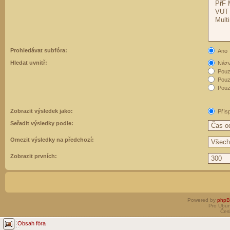
Prohledávat subfóra:
Ano
Hledat uvnitř:
Názvy
Pouz
Pouz
Pouze
Zobrazit výsledek jako:
Přís
Seřadit výsledky podle:
Omezit výsledky na předchozí:
Zobrazit prvních:
Powered by
php
Pro Ubun
Čes
Obsah fóra