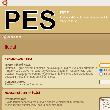
PES
Podpora efektivní spolupráce biomedicín
sféry 2009 - 2012
Obsah fóra
Hledat
VYHLEDÁVANÝ TEXT
Hledat klíčová slova:
Umístění
+
před slovem znamená, že slovo musí být ve výsledku přítomno, a
Hled
-
znamená, že slovo nemá být ve výsledku přítomno. Pokud chcete, aby
stačila shoda pouze s jedním z více slov, umístěte je do závorek oddělené
Hleda
znakem
|
. Použitím * nahradíte část slova
Vyhledat autora:
Zadáním * nahradíte část slova
NASTAVENÍ VYHLEDÁVÁNÍ
Prohledávat fóra:
Zvolte fórum nebo fóra, ve kterých chcete vyhledávat. Subfóra jsou
prohledávána automaticky, pokud nezvolíte jinak.