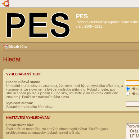
PES
Podpora efektivní spolupráce biomedicín
sféry 2009 - 2012
Obsah fóra
Hledat
VYHLEDÁVANÝ TEXT
Hledat klíčová slova:
Umístění
+
před slovem znamená, že slovo musí být ve výsledku přítomno, a
Hled
-
znamená, že slovo nemá být ve výsledku přítomno. Pokud chcete, aby
stačila shoda pouze s jedním z více slov, umístěte je do závorek oddělené
Hleda
znakem
|
. Použitím * nahradíte část slova
Vyhledat autora:
Zadáním * nahradíte část slova
NASTAVENÍ VYHLEDÁVÁNÍ
Prohledávat fóra:
Zvolte fórum nebo fóra, ve kterých chcete vyhledávat. Subfóra jsou
prohledávána automaticky, pokud nezvolíte jinak.