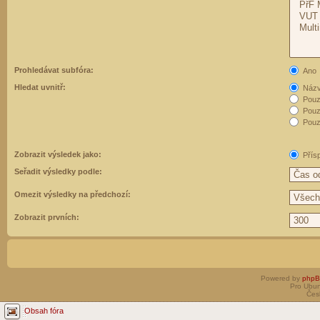
Prohledávat subfóra:
Ano
Hledat uvnitř:
Názvy
Pouz
Pouz
Pouze
Zobrazit výsledek jako:
Přís
Seřadit výsledky podle:
Omezit výsledky na předchozí:
Zobrazit prvních:
Powered by
php
Pro Ubun
Čes
Obsah fóra