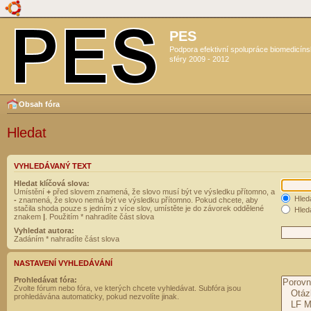
PES
Podpora efektivní spolupráce biomedicín
sféry 2009 - 2012
Obsah fóra
Hledat
VYHLEDÁVANÝ TEXT
Hledat klíčová slova:
Umístění
+
před slovem znamená, že slovo musí být ve výsledku přítomno, a
Hled
-
znamená, že slovo nemá být ve výsledku přítomno. Pokud chcete, aby
stačila shoda pouze s jedním z více slov, umístěte je do závorek oddělené
Hleda
znakem
|
. Použitím * nahradíte část slova
Vyhledat autora:
Zadáním * nahradíte část slova
NASTAVENÍ VYHLEDÁVÁNÍ
Prohledávat fóra:
Zvolte fórum nebo fóra, ve kterých chcete vyhledávat. Subfóra jsou
prohledávána automaticky, pokud nezvolíte jinak.