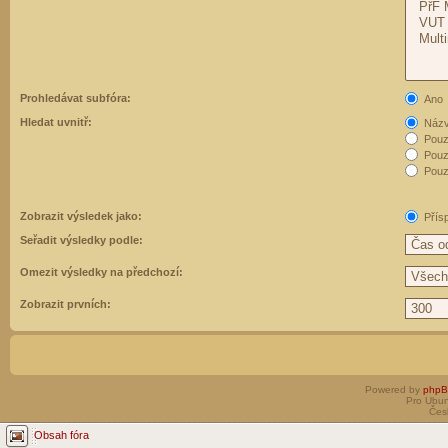
Prohledávat subfóra:
Ano
Hledat uvnitř:
Názvy
Pouz
Pouz
Pouze
Zobrazit výsledek jako:
Přís
Seřadit výsledky podle:
Omezit výsledky na předchozí:
Zobrazit prvních:
Powered by
php
Pro Ubun
Čes
Obsah fóra