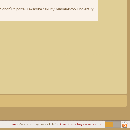
Tým
• Všechny časy jsou v UTC •
Smazat všechny cookies z fóra