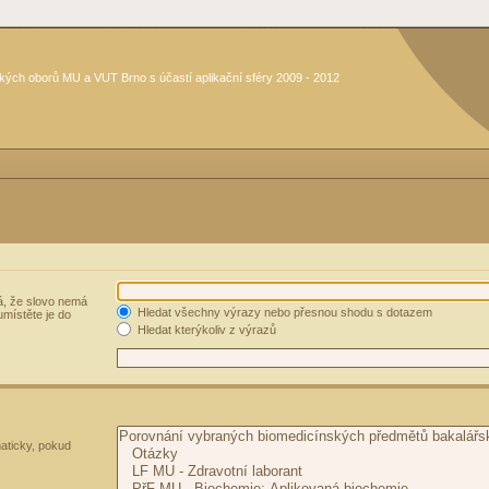
kých oborů MU a VUT Brno s účastí aplikační sféry 2009 - 2012
, že slovo nemá
Hledat všechny výrazy nebo přesnou shodu s dotazem
umístěte je do
Hledat kterýkoliv z výrazů
aticky, pokud