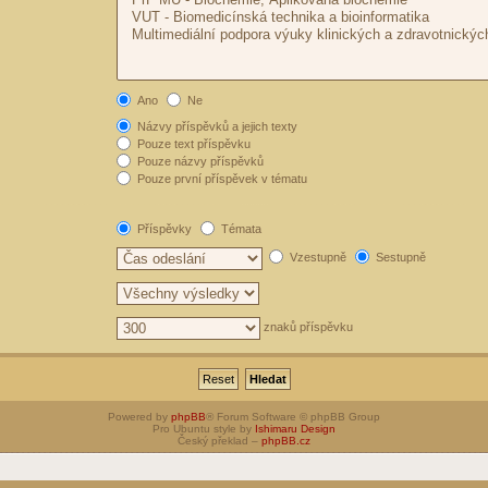
Ano
Ne
Názvy příspěvků a jejich texty
Pouze text příspěvku
Pouze názvy příspěvků
Pouze první příspěvek v tématu
Příspěvky
Témata
Vzestupně
Sestupně
znaků příspěvku
Powered by
phpBB
® Forum Software © phpBB Group
Pro Ubuntu style by
Ishimaru Design
Český překlad –
phpBB.cz