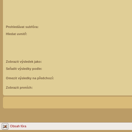
Prohledávat subfóra:
Hledat uvnitř:
Zobrazit výsledek jako:
Seřadit výsledky podle:
Omezit výsledky na předchozí:
Zobrazit prvních:
Obsah fóra