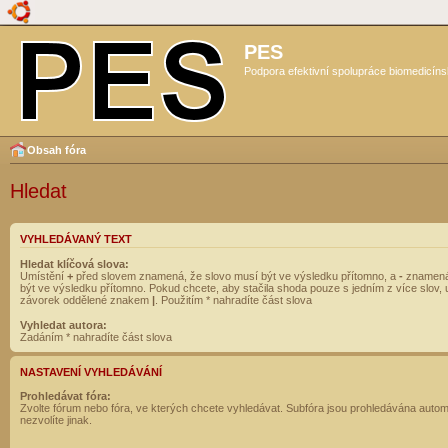
PES
Podpora efektivní spolupráce biomedicíns
Obsah fóra
Hledat
VYHLEDÁVANÝ TEXT
Hledat klíčová slova:
Umístění
+
před slovem znamená, že slovo musí být ve výsledku přítomno, a
-
znamená
být ve výsledku přítomno. Pokud chcete, aby stačila shoda pouze s jedním z více slov, 
závorek oddělené znakem
|
. Použitím * nahradíte část slova
Vyhledat autora:
Zadáním * nahradíte část slova
NASTAVENÍ VYHLEDÁVÁNÍ
Prohledávat fóra:
Zvolte fórum nebo fóra, ve kterých chcete vyhledávat. Subfóra jsou prohledávána autom
nezvolíte jinak.