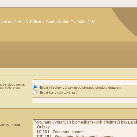
kých oborů MU a VUT Brno s účastí aplikační sféry 2009 - 2012
, že slovo nemá
Hledat všechny výrazy nebo přesnou shodu s dotazem
umístěte je do
Hledat kterýkoliv z výrazů
aticky, pokud