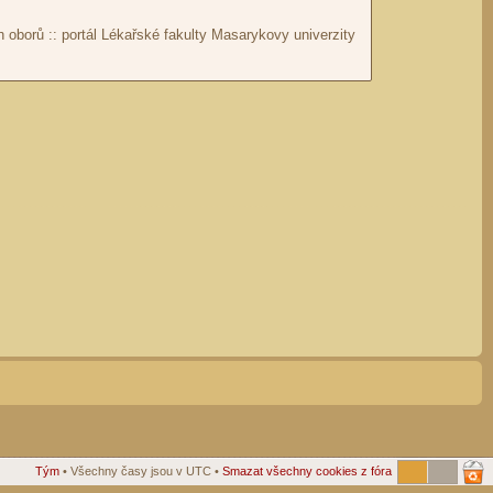
Tým
• Všechny časy jsou v UTC •
Smazat všechny cookies z fóra