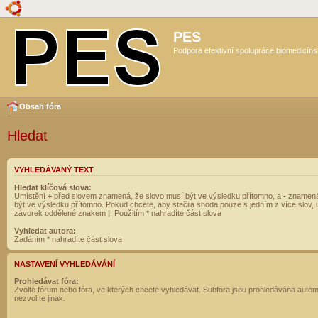
PES
Podpora efektivní spolupráce biomedicíns
Obsah fóra
Hledat
VYHLEDÁVANÝ TEXT
Hledat klíčová slova:
Umístění
+
před slovem znamená, že slovo musí být ve výsledku přítomno, a
-
znamená
být ve výsledku přítomno. Pokud chcete, aby stačila shoda pouze s jedním z více slov, 
závorek oddělené znakem
|
. Použitím * nahradíte část slova
Vyhledat autora:
Zadáním * nahradíte část slova
NASTAVENÍ VYHLEDÁVÁNÍ
Prohledávat fóra:
Zvolte fórum nebo fóra, ve kterých chcete vyhledávat. Subfóra jsou prohledávána autom
nezvolíte jinak.