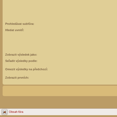
Prohledávat subfóra:
Hledat uvnitř:
Zobrazit výsledek jako:
Seřadit výsledky podle:
Omezit výsledky na předchozí:
Zobrazit prvních:
Obsah fóra