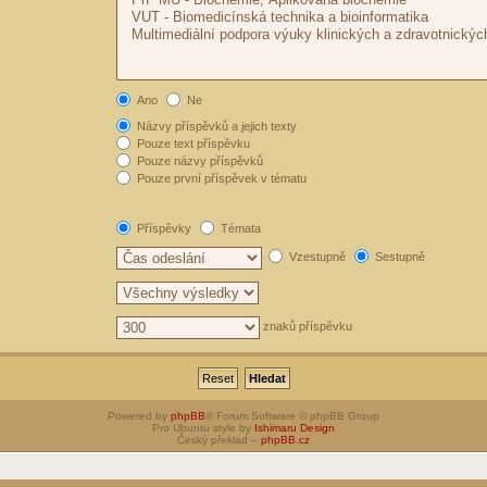
Ano
Ne
Názvy příspěvků a jejich texty
Pouze text příspěvku
Pouze názvy příspěvků
Pouze první příspěvek v tématu
Příspěvky
Témata
Vzestupně
Sestupně
znaků příspěvku
Powered by
phpBB
® Forum Software © phpBB Group
Pro Ubuntu style by
Ishimaru Design
Český překlad –
phpBB.cz