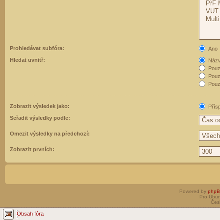
Prohledávat subfóra:
Ano
Hledat uvnitř:
Názvy
Pouz
Pouz
Pouze
Zobrazit výsledek jako:
Přís
Seřadit výsledky podle:
Omezit výsledky na předchozí:
Zobrazit prvních:
Powered by
php
Pro Ubun
Čes
Obsah fóra