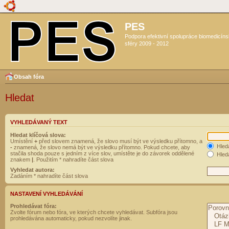
PES
Podpora efektivní spolupráce biomedicín
sféry 2009 - 2012
Obsah fóra
Hledat
VYHLEDÁVANÝ TEXT
Hledat klíčová slova:
Umístění
+
před slovem znamená, že slovo musí být ve výsledku přítomno, a
Hled
-
znamená, že slovo nemá být ve výsledku přítomno. Pokud chcete, aby
stačila shoda pouze s jedním z více slov, umístěte je do závorek oddělené
Hleda
znakem
|
. Použitím * nahradíte část slova
Vyhledat autora:
Zadáním * nahradíte část slova
NASTAVENÍ VYHLEDÁVÁNÍ
Prohledávat fóra:
Zvolte fórum nebo fóra, ve kterých chcete vyhledávat. Subfóra jsou
prohledávána automaticky, pokud nezvolíte jinak.