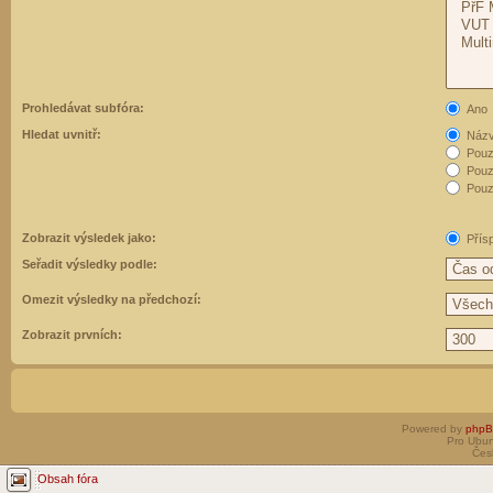
Prohledávat subfóra:
Ano
Hledat uvnitř:
Názvy
Pouz
Pouz
Pouze
Zobrazit výsledek jako:
Přís
Seřadit výsledky podle:
Omezit výsledky na předchozí:
Zobrazit prvních:
Powered by
php
Pro Ubun
Čes
Obsah fóra