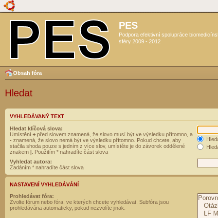
PES
Podpora efektivní spolupráce biomedicín
sféry 2009 - 2012
Obsah fóra
Hledat
VYHLEDÁVANÝ TEXT
Hledat klíčová slova:
Umístění
+
před slovem znamená, že slovo musí být ve výsledku přítomno, a
Hled
-
znamená, že slovo nemá být ve výsledku přítomno. Pokud chcete, aby
stačila shoda pouze s jedním z více slov, umístěte je do závorek oddělené
Hleda
znakem
|
. Použitím * nahradíte část slova
Vyhledat autora:
Zadáním * nahradíte část slova
NASTAVENÍ VYHLEDÁVÁNÍ
Prohledávat fóra:
Zvolte fórum nebo fóra, ve kterých chcete vyhledávat. Subfóra jsou
prohledávána automaticky, pokud nezvolíte jinak.