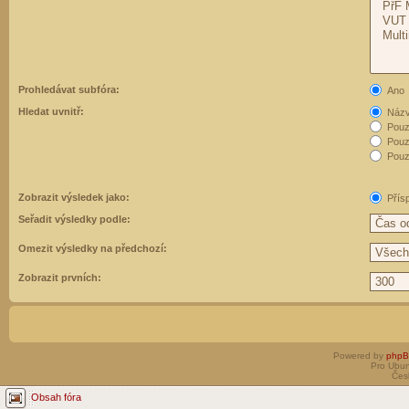
Prohledávat subfóra:
Ano
Hledat uvnitř:
Názvy
Pouz
Pouz
Pouze
Zobrazit výsledek jako:
Přís
Seřadit výsledky podle:
Omezit výsledky na předchozí:
Zobrazit prvních:
Powered by
php
Pro Ubun
Čes
Obsah fóra