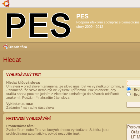
PES
Podpora efektivní spolupráce biomedicín
sféry 2009 - 2012
Obsah fóra
Hledat
VYHLEDÁVANÝ TEXT
Hledat klíčová slova:
Umístění
+
před slovem znamená, že slovo musí být ve výsledku přítomno, a
Hled
-
znamená, že slovo nemá být ve výsledku přítomno. Pokud chcete, aby
stačila shoda pouze s jedním z více slov, umístěte je do závorek oddělené
Hleda
znakem
|
. Použitím * nahradíte část slova
Vyhledat autora:
Zadáním * nahradíte část slova
NASTAVENÍ VYHLEDÁVÁNÍ
Prohledávat fóra:
Zvolte fórum nebo fóra, ve kterých chcete vyhledávat. Subfóra jsou
prohledávána automaticky, pokud nezvolíte jinak.