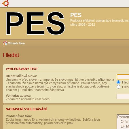
PES
Podpora efektivní spolupráce biomedicín
sféry 2009 - 2012
Obsah fóra
Hledat
VYHLEDÁVANÝ TEXT
Hledat klíčová slova:
Umístění
+
před slovem znamená, že slovo musí být ve výsledku přítomno, a
Hled
-
znamená, že slovo nemá být ve výsledku přítomno. Pokud chcete, aby
stačila shoda pouze s jedním z více slov, umístěte je do závorek oddělené
Hleda
znakem
|
. Použitím * nahradíte část slova
Vyhledat autora:
Zadáním * nahradíte část slova
NASTAVENÍ VYHLEDÁVÁNÍ
Prohledávat fóra:
Zvolte fórum nebo fóra, ve kterých chcete vyhledávat. Subfóra jsou
prohledávána automaticky, pokud nezvolíte jinak.