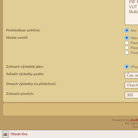
Prohledávat subfóra:
Ano
Hledat uvnitř:
Názvy
Pouz
Pouz
Pouze
Zobrazit výsledek jako:
Přís
Seřadit výsledky podle:
Omezit výsledky na předchozí:
Zobrazit prvních:
Powered by
php
Pro Ubun
Čes
Obsah fóra