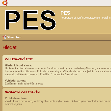
PES
Podpora efektivní spolupráce biomedicíns
Obsah fóra
Hledat
VYHLEDÁVANÝ TEXT
Hledat klíčová slova:
Umístění
+
před slovem znamená, že slovo musí být ve výsledku přítomno, a
-
znamená
být ve výsledku přítomno. Pokud chcete, aby stačila shoda pouze s jedním z více slov, 
závorek oddělené znakem
|
. Použitím * nahradíte část slova
Vyhledat autora:
Zadáním * nahradíte část slova
NASTAVENÍ VYHLEDÁVÁNÍ
Prohledávat fóra:
Zvolte fórum nebo fóra, ve kterých chcete vyhledávat. Subfóra jsou prohledávána autom
nezvolíte jinak.