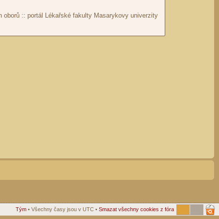
Tým
• Všechny časy jsou v UTC •
Smazat všechny cookies z fóra