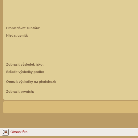
Prohledávat subfóra:
Hledat uvnitř:
Zobrazit výsledek jako:
Seřadit výsledky podle:
Omezit výsledky na předchozí:
Zobrazit prvních:
Obsah fóra