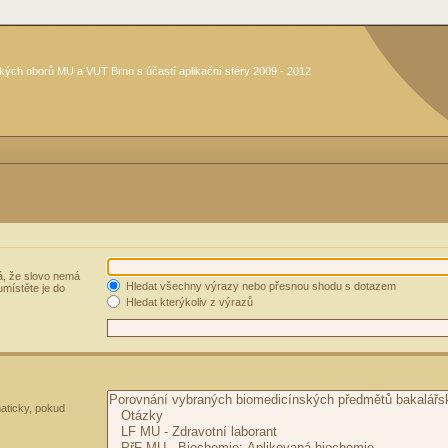
kých oborů MU a VUT Brno s účastí aplikační sféry 2009 - 2012
, že slovo nemá
Hledat všechny výrazy nebo přesnou shodu s dotazem
umístěte je do
Hledat kterýkoliv z výrazů
aticky, pokud