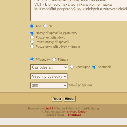
Ano
Ne
Názvy příspěvků a jejich texty
Pouze text příspěvku
Pouze názvy příspěvků
Pouze první příspěvek v tématu
Příspěvky
Témata
Vzestupně
Sestupně
znaků příspěvku
Powered by
phpBB
® Forum Software © phpBB Group
Pro Ubuntu style by
Ishimaru Design
Český překlad –
phpBB.cz