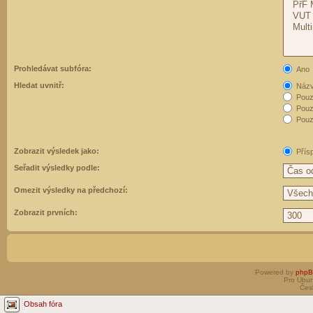
Prohledávat subfóra:
Ano
Hledat uvnitř:
Názvy
Pouz
Pouz
Pouze
Zobrazit výsledek jako:
Přís
Seřadit výsledky podle:
Omezit výsledky na předchozí:
Zobrazit prvních:
Powered by
php
Pro Ubun
Čes
Obsah fóra