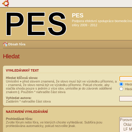
PES
Podpora efektivní spolupráce biomedicín
sféry 2009 - 2012
Obsah fóra
Hledat
VYHLEDÁVANÝ TEXT
Hledat klíčová slova:
Umístění
+
před slovem znamená, že slovo musí být ve výsledku přítomno, a
Hled
-
znamená, že slovo nemá být ve výsledku přítomno. Pokud chcete, aby
stačila shoda pouze s jedním z více slov, umístěte je do závorek oddělené
Hleda
znakem
|
. Použitím * nahradíte část slova
Vyhledat autora:
Zadáním * nahradíte část slova
NASTAVENÍ VYHLEDÁVÁNÍ
Prohledávat fóra:
Zvolte fórum nebo fóra, ve kterých chcete vyhledávat. Subfóra jsou
prohledávána automaticky, pokud nezvolíte jinak.