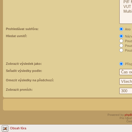
Prohledávat subfóra:
Ano
Hledat uvnitř:
Názvy
Pouz
Pouz
Pouze
Zobrazit výsledek jako:
Přís
Seřadit výsledky podle:
Omezit výsledky na předchozí:
Zobrazit prvních:
Powered by
php
Pro Ubun
Čes
Obsah fóra