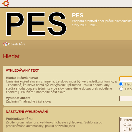
PES
Podpora efektivní spolupráce biomedicín
sféry 2009 - 2012
Obsah fóra
Hledat
VYHLEDÁVANÝ TEXT
Hledat klíčová slova:
Umístění
+
před slovem znamená, že slovo musí být ve výsledku přítomno, a
Hled
-
znamená, že slovo nemá být ve výsledku přítomno. Pokud chcete, aby
stačila shoda pouze s jedním z více slov, umístěte je do závorek oddělené
Hleda
znakem
|
. Použitím * nahradíte část slova
Vyhledat autora:
Zadáním * nahradíte část slova
NASTAVENÍ VYHLEDÁVÁNÍ
Prohledávat fóra:
Zvolte fórum nebo fóra, ve kterých chcete vyhledávat. Subfóra jsou
prohledávána automaticky, pokud nezvolíte jinak.