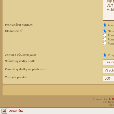
Prohledávat subfóra:
Ano
Hledat uvnitř:
Názvy
Pouz
Pouz
Pouze
Zobrazit výsledek jako:
Přís
Seřadit výsledky podle:
Omezit výsledky na předchozí:
Zobrazit prvních:
Powered by
php
Pro Ubun
Čes
Obsah fóra