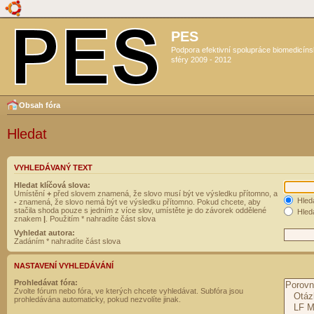
PES
Podpora efektivní spolupráce biomedicín
sféry 2009 - 2012
Obsah fóra
Hledat
VYHLEDÁVANÝ TEXT
Hledat klíčová slova:
Umístění
+
před slovem znamená, že slovo musí být ve výsledku přítomno, a
Hled
-
znamená, že slovo nemá být ve výsledku přítomno. Pokud chcete, aby
stačila shoda pouze s jedním z více slov, umístěte je do závorek oddělené
Hleda
znakem
|
. Použitím * nahradíte část slova
Vyhledat autora:
Zadáním * nahradíte část slova
NASTAVENÍ VYHLEDÁVÁNÍ
Prohledávat fóra:
Zvolte fórum nebo fóra, ve kterých chcete vyhledávat. Subfóra jsou
prohledávána automaticky, pokud nezvolíte jinak.