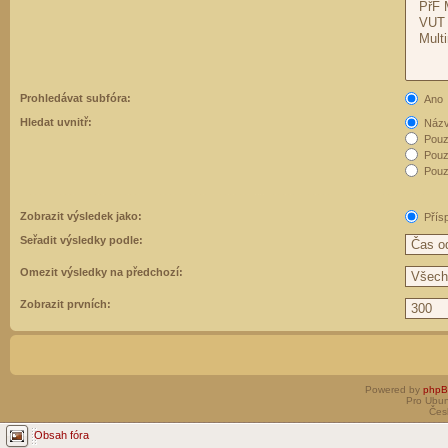
Prohledávat subfóra:
Ano
Hledat uvnitř:
Názvy
Pouz
Pouz
Pouze
Zobrazit výsledek jako:
Přís
Seřadit výsledky podle:
Omezit výsledky na předchozí:
Zobrazit prvních:
Powered by
php
Pro Ubun
Čes
Obsah fóra