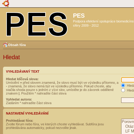
PES
Podpora efektivní spolupráce biomedicín
sféry 2009 - 2012
Obsah fóra
Hledat
VYHLEDÁVANÝ TEXT
Hledat klíčová slova:
Umístění
+
před slovem znamená, že slovo musí být ve výsledku přítomno, a
Hled
-
znamená, že slovo nemá být ve výsledku přítomno. Pokud chcete, aby
stačila shoda pouze s jedním z více slov, umístěte je do závorek oddělené
Hleda
znakem
|
. Použitím * nahradíte část slova
Vyhledat autora:
Zadáním * nahradíte část slova
NASTAVENÍ VYHLEDÁVÁNÍ
Prohledávat fóra:
Zvolte fórum nebo fóra, ve kterých chcete vyhledávat. Subfóra jsou
prohledávána automaticky, pokud nezvolíte jinak.