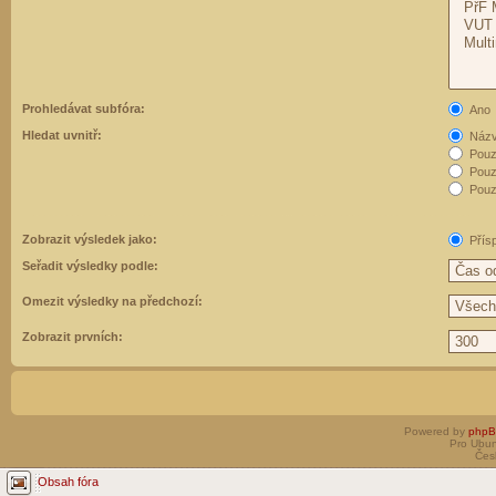
Prohledávat subfóra:
Ano
Hledat uvnitř:
Názvy
Pouz
Pouz
Pouze
Zobrazit výsledek jako:
Přís
Seřadit výsledky podle:
Omezit výsledky na předchozí:
Zobrazit prvních:
Powered by
php
Pro Ubun
Čes
Obsah fóra