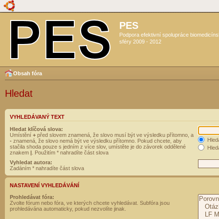
PES
Podpora efektivní spolupráce biomedicín
sféry 2009 - 2012
Obsah fóra
Hledat
VYHLEDÁVANÝ TEXT
Hledat klíčová slova:
Umístění
+
před slovem znamená, že slovo musí být ve výsledku přítomno, a
Hled
-
znamená, že slovo nemá být ve výsledku přítomno. Pokud chcete, aby
stačila shoda pouze s jedním z více slov, umístěte je do závorek oddělené
Hleda
znakem
|
. Použitím * nahradíte část slova
Vyhledat autora:
Zadáním * nahradíte část slova
NASTAVENÍ VYHLEDÁVÁNÍ
Prohledávat fóra:
Zvolte fórum nebo fóra, ve kterých chcete vyhledávat. Subfóra jsou
prohledávána automaticky, pokud nezvolíte jinak.