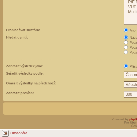
Prohledávat subfóra:
Ano
Hledat uvnitř:
Názvy
Pouz
Pouz
Pouze
Zobrazit výsledek jako:
Přís
Seřadit výsledky podle:
Omezit výsledky na předchozí:
Zobrazit prvních:
Powered by
php
Pro Ubun
Čes
Obsah fóra