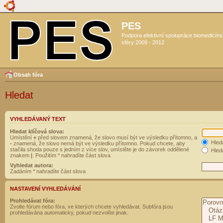
PES
Podpora efektivní spolupráce biomedicín
sféry 2009 - 2012
Obsah fóra
Hledat
VYHLEDÁVANÝ TEXT
Hledat klíčová slova:
Umístění
+
před slovem znamená, že slovo musí být ve výsledku přítomno, a
Hled
-
znamená, že slovo nemá být ve výsledku přítomno. Pokud chcete, aby
stačila shoda pouze s jedním z více slov, umístěte je do závorek oddělené
Hleda
znakem
|
. Použitím * nahradíte část slova
Vyhledat autora:
Zadáním * nahradíte část slova
NASTAVENÍ VYHLEDÁVÁNÍ
Prohledávat fóra:
Zvolte fórum nebo fóra, ve kterých chcete vyhledávat. Subfóra jsou
prohledávána automaticky, pokud nezvolíte jinak.