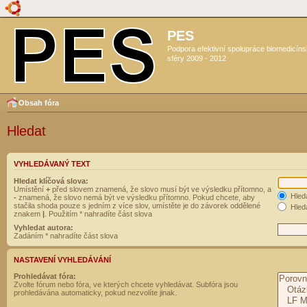
PES
Podpora efektivní spolupráce biomedicín
sféry 2009 - 2012
Obsah fóra
Hledat
VYHLEDÁVANÝ TEXT
Hledat klíčová slova:
Umístění
+
před slovem znamená, že slovo musí být ve výsledku přítomno, a
Hled
-
znamená, že slovo nemá být ve výsledku přítomno. Pokud chcete, aby
stačila shoda pouze s jedním z více slov, umístěte je do závorek oddělené
Hleda
znakem
|
. Použitím * nahradíte část slova
Vyhledat autora:
Zadáním * nahradíte část slova
NASTAVENÍ VYHLEDÁVÁNÍ
Prohledávat fóra:
Zvolte fórum nebo fóra, ve kterých chcete vyhledávat. Subfóra jsou
prohledávána automaticky, pokud nezvolíte jinak.