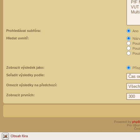
Prohledávat subfóra:
Ano
Hledat uvnitř:
Názvy
Pouz
Pouz
Pouze
Zobrazit výsledek jako:
Přís
Seřadit výsledky podle:
Omezit výsledky na předchozí:
Zobrazit prvních:
Powered by
php
Pro Ubun
Čes
Obsah fóra