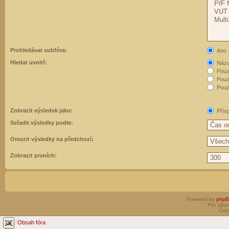
Prohledávat subfóra:
Ano
Hledat uvnitř:
Názvy
Pouz
Pouz
Pouze
Zobrazit výsledek jako:
Přís
Seřadit výsledky podle:
Omezit výsledky na předchozí:
Zobrazit prvních:
Powered by
php
Pro Ubun
Čes
Obsah fóra