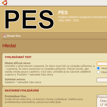
PES
Podpora efektivní spolupráce biomedicín
sféry 2009 - 2012
Obsah fóra
Hledat
VYHLEDÁVANÝ TEXT
Hledat klíčová slova:
Umístění
+
před slovem znamená, že slovo musí být ve výsledku přítomno, a
Hled
-
znamená, že slovo nemá být ve výsledku přítomno. Pokud chcete, aby
stačila shoda pouze s jedním z více slov, umístěte je do závorek oddělené
Hleda
znakem
|
. Použitím * nahradíte část slova
Vyhledat autora:
Zadáním * nahradíte část slova
NASTAVENÍ VYHLEDÁVÁNÍ
Prohledávat fóra:
Zvolte fórum nebo fóra, ve kterých chcete vyhledávat. Subfóra jsou
prohledávána automaticky, pokud nezvolíte jinak.