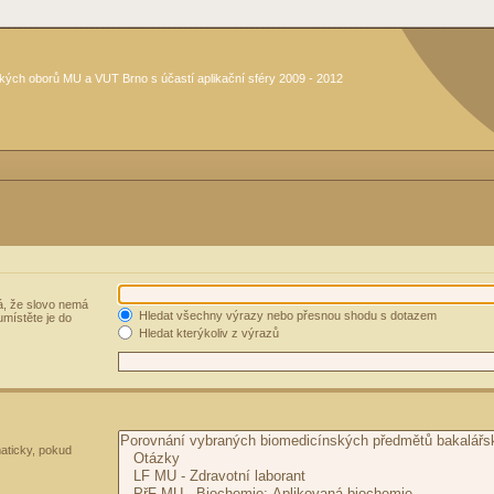
kých oborů MU a VUT Brno s účastí aplikační sféry 2009 - 2012
, že slovo nemá
Hledat všechny výrazy nebo přesnou shodu s dotazem
umístěte je do
Hledat kterýkoliv z výrazů
aticky, pokud