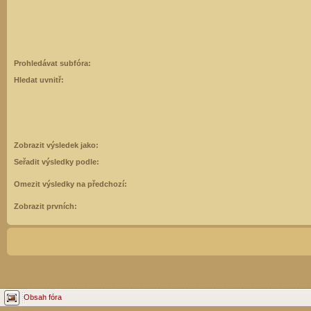
Prohledávat subfóra:
Hledat uvnitř:
Zobrazit výsledek jako:
Seřadit výsledky podle:
Omezit výsledky na předchozí:
Zobrazit prvních:
Obsah fóra