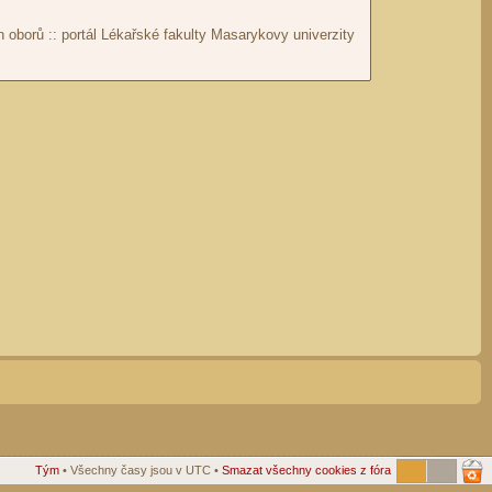
Tým
• Všechny časy jsou v UTC •
Smazat všechny cookies z fóra