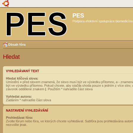
PES
Podpora efektivní spolupráce biomedicíns
Obsah fóra
Hledat
VYHLEDÁVANÝ TEXT
Hledat klíčová slova:
Umístění
+
před slovem znamená, že slovo musí být ve výsledku přítomno, a
-
znamená
být ve výsledku přítomno. Pokud chcete, aby stačila shoda pouze s jedním z více slov, 
závorek oddělené znakem
|
. Použitím * nahradíte část slova
Vyhledat autora:
Zadáním * nahradíte část slova
NASTAVENÍ VYHLEDÁVÁNÍ
Prohledávat fóra:
Zvolte fórum nebo fóra, ve kterých chcete vyhledávat. Subfóra jsou prohledávána autom
nezvolíte jinak.