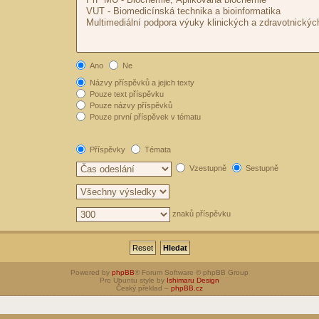
Ano
Ne
Názvy příspěvků a jejich texty
Pouze text příspěvku
Pouze názvy příspěvků
Pouze první příspěvek v tématu
Příspěvky
Témata
Vzestupně
Sestupně
znaků příspěvku
Powered by
phpBB
® Forum Software © phpBB Group
Pro Ubuntu style by
Ishimaru Design
Český překlad –
phpBB.cz