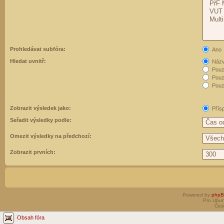
Prohledávat subfóra:
Ano
Hledat uvnitř:
Názvy
Pouz
Pouz
Pouze
Zobrazit výsledek jako:
Přís
Seřadit výsledky podle:
Omezit výsledky na předchozí:
Zobrazit prvních:
Powered by
php
Pro Ubun
Čes
Obsah fóra