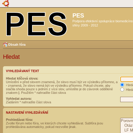
PES
Podpora efektivní spolupráce biomedicín
sféry 2009 - 2012
Obsah fóra
Hledat
VYHLEDÁVANÝ TEXT
Hledat klíčová slova:
Umístění
+
před slovem znamená, že slovo musí být ve výsledku přítomno, a
Hled
-
znamená, že slovo nemá být ve výsledku přítomno. Pokud chcete, aby
stačila shoda pouze s jedním z více slov, umístěte je do závorek oddělené
Hleda
znakem
|
. Použitím * nahradíte část slova
Vyhledat autora:
Zadáním * nahradíte část slova
NASTAVENÍ VYHLEDÁVÁNÍ
Prohledávat fóra:
Zvolte fórum nebo fóra, ve kterých chcete vyhledávat. Subfóra jsou
prohledávána automaticky, pokud nezvolíte jinak.