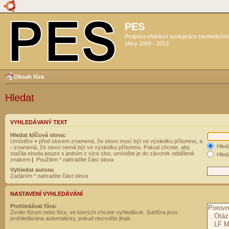
PES
Podpora efektivní spolupráce biomedicín
sféry 2009 - 2012
Obsah fóra
Hledat
VYHLEDÁVANÝ TEXT
Hledat klíčová slova:
Umístění
+
před slovem znamená, že slovo musí být ve výsledku přítomno, a
Hled
-
znamená, že slovo nemá být ve výsledku přítomno. Pokud chcete, aby
stačila shoda pouze s jedním z více slov, umístěte je do závorek oddělené
Hleda
znakem
|
. Použitím * nahradíte část slova
Vyhledat autora:
Zadáním * nahradíte část slova
NASTAVENÍ VYHLEDÁVÁNÍ
Prohledávat fóra:
Zvolte fórum nebo fóra, ve kterých chcete vyhledávat. Subfóra jsou
prohledávána automaticky, pokud nezvolíte jinak.