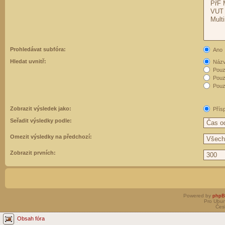
Prohledávat subfóra:
Ano
Hledat uvnitř:
Názvy
Pouz
Pouz
Pouze
Zobrazit výsledek jako:
Přís
Seřadit výsledky podle:
Omezit výsledky na předchozí:
Zobrazit prvních:
Powered by
php
Pro Ubun
Čes
Obsah fóra