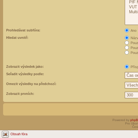
Prohledávat subfóra:
Ano
Hledat uvnitř:
Názvy
Pouz
Pouz
Pouze
Zobrazit výsledek jako:
Přís
Seřadit výsledky podle:
Omezit výsledky na předchozí:
Zobrazit prvních:
Powered by
php
Pro Ubun
Čes
Obsah fóra