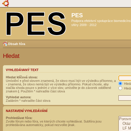
PES
Podpora efektivní spolupráce biomedicín
sféry 2009 - 2012
Obsah fóra
Hledat
VYHLEDÁVANÝ TEXT
Hledat klíčová slova:
Umístění
+
před slovem znamená, že slovo musí být ve výsledku přítomno, a
Hled
-
znamená, že slovo nemá být ve výsledku přítomno. Pokud chcete, aby
stačila shoda pouze s jedním z více slov, umístěte je do závorek oddělené
Hleda
znakem
|
. Použitím * nahradíte část slova
Vyhledat autora:
Zadáním * nahradíte část slova
NASTAVENÍ VYHLEDÁVÁNÍ
Prohledávat fóra:
Zvolte fórum nebo fóra, ve kterých chcete vyhledávat. Subfóra jsou
prohledávána automaticky, pokud nezvolíte jinak.