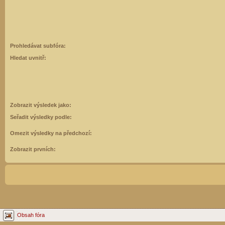
Prohledávat subfóra:
Hledat uvnitř:
Zobrazit výsledek jako:
Seřadit výsledky podle:
Omezit výsledky na předchozí:
Zobrazit prvních:
Obsah fóra