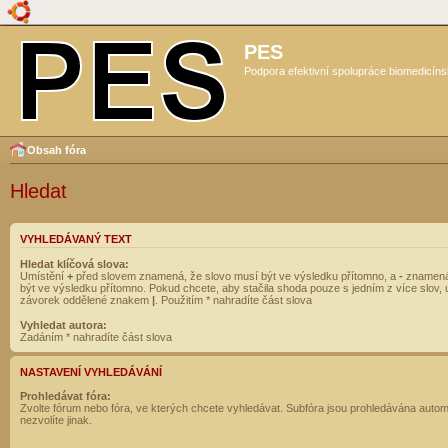
PES
Podpora efektivní spolupráce biomedicíns
Obsah fóra
Hledat
VYHLEDÁVANÝ TEXT
Hledat klíčová slova:
Umístění
+
před slovem znamená, že slovo musí být ve výsledku přítomno, a
-
znamená
být ve výsledku přítomno. Pokud chcete, aby stačila shoda pouze s jedním z více slov, 
závorek oddělené znakem
|
. Použitím * nahradíte část slova
Vyhledat autora:
Zadáním * nahradíte část slova
NASTAVENÍ VYHLEDÁVÁNÍ
Prohledávat fóra:
Zvolte fórum nebo fóra, ve kterých chcete vyhledávat. Subfóra jsou prohledávána autom
nezvolíte jinak.