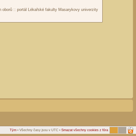
Tým
• Všechny časy jsou v UTC •
Smazat všechny cookies z fóra