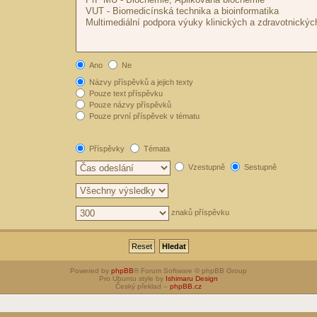
Ano
Ne
Názvy příspěvků a jejich texty
Pouze text příspěvku
Pouze názvy příspěvků
Pouze první příspěvek v tématu
Příspěvky
Témata
Vzestupně
Sestupně
znaků příspěvku
Powered by
phpBB
® Forum Software © phpBB Group
Pro Ubuntu style by
Ishimaru Design
Český překlad –
phpBB.cz