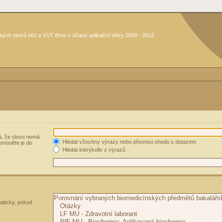
kých oborů MU a VUT Brno s účastí aplikační sféry 2009 - 2012
, že slovo nemá
Hledat všechny výrazy nebo přesnou shodu s dotazem
umístěte je do
Hledat kterýkoliv z výrazů
aticky, pokud