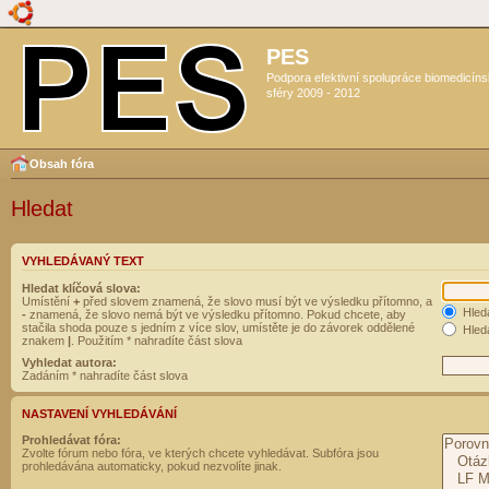
PES
Podpora efektivní spolupráce biomedicín
sféry 2009 - 2012
Obsah fóra
Hledat
VYHLEDÁVANÝ TEXT
Hledat klíčová slova:
Umístění
+
před slovem znamená, že slovo musí být ve výsledku přítomno, a
Hled
-
znamená, že slovo nemá být ve výsledku přítomno. Pokud chcete, aby
stačila shoda pouze s jedním z více slov, umístěte je do závorek oddělené
Hleda
znakem
|
. Použitím * nahradíte část slova
Vyhledat autora:
Zadáním * nahradíte část slova
NASTAVENÍ VYHLEDÁVÁNÍ
Prohledávat fóra:
Zvolte fórum nebo fóra, ve kterých chcete vyhledávat. Subfóra jsou
prohledávána automaticky, pokud nezvolíte jinak.