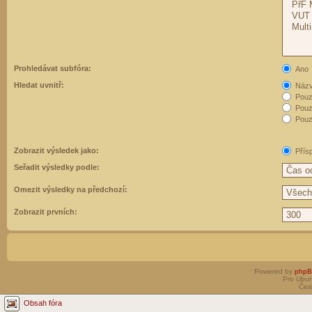
Prohledávat subfóra:
Ano
Hledat uvnitř:
Názvy
Pouz
Pouz
Pouze
Zobrazit výsledek jako:
Přís
Seřadit výsledky podle:
Omezit výsledky na předchozí:
Zobrazit prvních:
Powered by
php
Pro Ubun
Čes
Obsah fóra