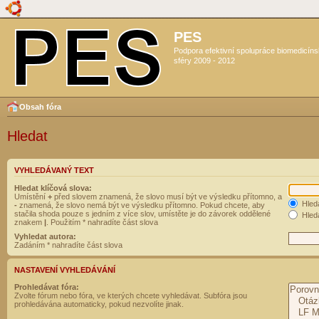
PES
Podpora efektivní spolupráce biomedicín
sféry 2009 - 2012
Obsah fóra
Hledat
VYHLEDÁVANÝ TEXT
Hledat klíčová slova:
Umístění
+
před slovem znamená, že slovo musí být ve výsledku přítomno, a
Hled
-
znamená, že slovo nemá být ve výsledku přítomno. Pokud chcete, aby
stačila shoda pouze s jedním z více slov, umístěte je do závorek oddělené
Hleda
znakem
|
. Použitím * nahradíte část slova
Vyhledat autora:
Zadáním * nahradíte část slova
NASTAVENÍ VYHLEDÁVÁNÍ
Prohledávat fóra:
Zvolte fórum nebo fóra, ve kterých chcete vyhledávat. Subfóra jsou
prohledávána automaticky, pokud nezvolíte jinak.