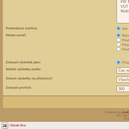
Prohledávat subfóra:
Ano
Hledat uvnitř:
Názvy
Pouz
Pouz
Pouze
Zobrazit výsledek jako:
Přís
Seřadit výsledky podle:
Omezit výsledky na předchozí:
Zobrazit prvních:
Powered by
php
Pro Ubun
Čes
Obsah fóra