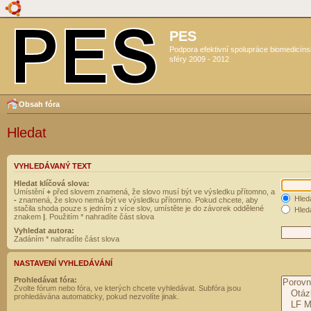
PES
Podpora efektivní spolupráce biomedicín
sféry 2009 - 2012
Obsah fóra
Hledat
VYHLEDÁVANÝ TEXT
Hledat klíčová slova:
Umístění
+
před slovem znamená, že slovo musí být ve výsledku přítomno, a
Hled
-
znamená, že slovo nemá být ve výsledku přítomno. Pokud chcete, aby
stačila shoda pouze s jedním z více slov, umístěte je do závorek oddělené
Hleda
znakem
|
. Použitím * nahradíte část slova
Vyhledat autora:
Zadáním * nahradíte část slova
NASTAVENÍ VYHLEDÁVÁNÍ
Prohledávat fóra:
Zvolte fórum nebo fóra, ve kterých chcete vyhledávat. Subfóra jsou
prohledávána automaticky, pokud nezvolíte jinak.