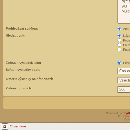
Prohledávat subfóra:
Ano
Hledat uvnitř:
Názvy
Pouz
Pouz
Pouze
Zobrazit výsledek jako:
Přís
Seřadit výsledky podle:
Omezit výsledky na předchozí:
Zobrazit prvních:
Powered by
php
Pro Ubun
Čes
Obsah fóra