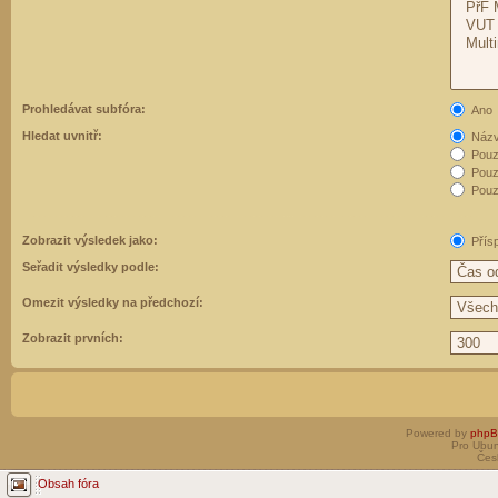
Prohledávat subfóra:
Ano
Hledat uvnitř:
Názvy
Pouz
Pouz
Pouze
Zobrazit výsledek jako:
Přís
Seřadit výsledky podle:
Omezit výsledky na předchozí:
Zobrazit prvních:
Powered by
php
Pro Ubun
Čes
Obsah fóra