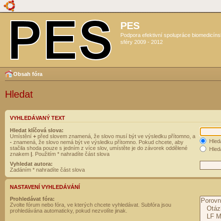
PES
Podpora efektivní spolupráce biomedicín
sféry 2009 - 2012
Obsah fóra
Hledat
VYHLEDÁVANÝ TEXT
Hledat klíčová slova:
Umístění
+
před slovem znamená, že slovo musí být ve výsledku přítomno, a
Hled
-
znamená, že slovo nemá být ve výsledku přítomno. Pokud chcete, aby
stačila shoda pouze s jedním z více slov, umístěte je do závorek oddělené
Hleda
znakem
|
. Použitím * nahradíte část slova
Vyhledat autora:
Zadáním * nahradíte část slova
NASTAVENÍ VYHLEDÁVÁNÍ
Prohledávat fóra:
Zvolte fórum nebo fóra, ve kterých chcete vyhledávat. Subfóra jsou
prohledávána automaticky, pokud nezvolíte jinak.