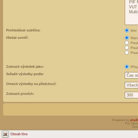
Prohledávat subfóra:
Ano
Hledat uvnitř:
Názvy
Pouz
Pouz
Pouze
Zobrazit výsledek jako:
Přís
Seřadit výsledky podle:
Omezit výsledky na předchozí:
Zobrazit prvních:
Powered by
php
Pro Ubun
Čes
Obsah fóra