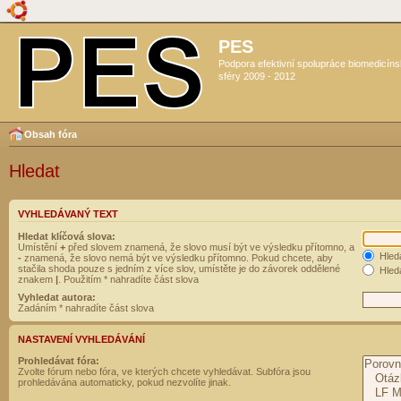
PES
Podpora efektivní spolupráce biomedicín
sféry 2009 - 2012
Obsah fóra
Hledat
VYHLEDÁVANÝ TEXT
Hledat klíčová slova:
Umístění
+
před slovem znamená, že slovo musí být ve výsledku přítomno, a
Hled
-
znamená, že slovo nemá být ve výsledku přítomno. Pokud chcete, aby
stačila shoda pouze s jedním z více slov, umístěte je do závorek oddělené
Hleda
znakem
|
. Použitím * nahradíte část slova
Vyhledat autora:
Zadáním * nahradíte část slova
NASTAVENÍ VYHLEDÁVÁNÍ
Prohledávat fóra:
Zvolte fórum nebo fóra, ve kterých chcete vyhledávat. Subfóra jsou
prohledávána automaticky, pokud nezvolíte jinak.